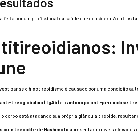
resultados
a feita por um profissional da saúde que considerará outros f
itireoidianos: I
une
investigar se o hipotireoidismo é causado por uma condição au
anti-tireoglobulina (TgAb)
e o
anticorpo anti-peroxidase tire
o corpo está atacando sua própria glândula tireoide, resultan
s com tireoidite de Hashimoto
apresentarão níveis elevados 