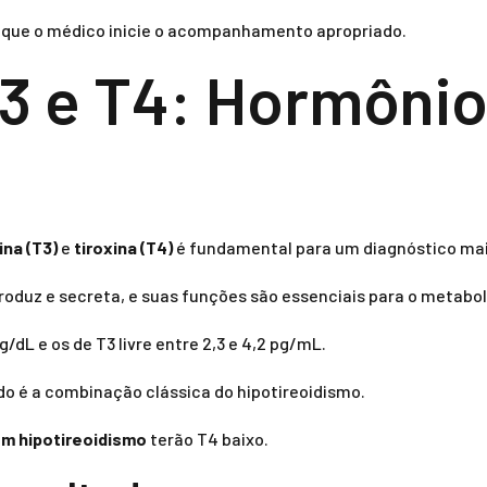
o que o médico inicie o acompanhamento apropriado.
 e T4: Hormônio
ina (T3)
e
tiroxina (T4)
é fundamental para um diagnóstico mai
produz e secreta, e suas funções são essenciais para o metabo
ng/dL e os de T3 livre entre 2,3 e 4,2 pg/mL.
o é a combinação clássica do hipotireoidismo.
m hipotireoidismo
terão T4 baixo.