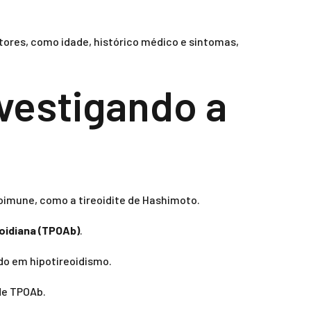
atores, como idade, histórico médico e sintomas,
nvestigando a
toimune, como a tireoidite de Hashimoto.
oidiana (TPOAb)
.
do em hipotireoidismo.
de TPOAb.