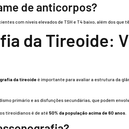
xame de anticorpos?
ntes com níveis elevados de TSH e T4 baixo, além dos que tê
ia da Tireoide: V
rafia da tireoide
é importante para avaliar a estrutura da gl
idismo primário e as disfunções secundárias, que podem envolve
os tireoidianos é de até
50% da população acima de 60 anos
.
rassonografia?