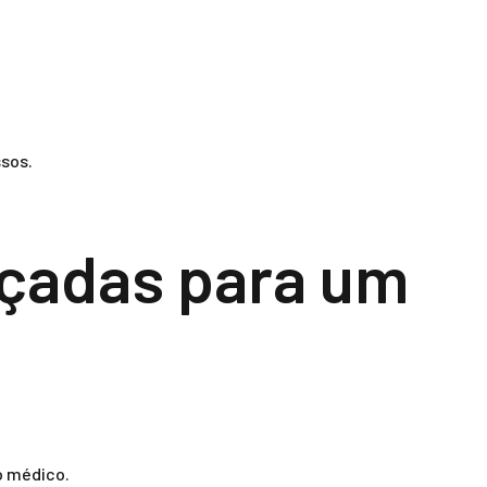
ssos.
nçadas para um
o médico.