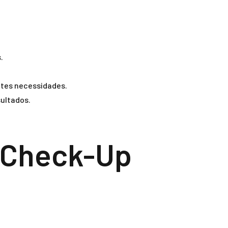
.
tes necessidades.
ultados.
u Check-Up