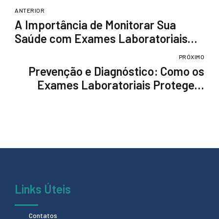
ANTERIOR
A Importância de Monitorar Sua
Saúde com Exames Laboratoriais
Durante Surtos de Dengue, COVID-19
PRÓXIMO
e Influenza
Prevenção e Diagnóstico: Como os
Exames Laboratoriais Protegem
Contra Dengue, COVID-19 e Influenza
Links Úteis
Contatos