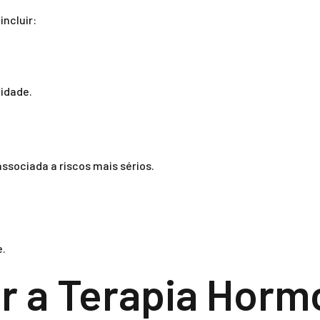
ncluir:
lidade.
ssociada a riscos mais sérios.
.
 a Terapia Horm