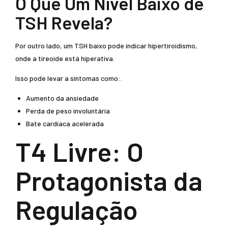
O Que Um Nível Baixo de
TSH Revela?
Por outro lado, um TSH baixo pode indicar hipertiroidismo,
onde a tireoide está hiperativa.
Isso pode levar a sintomas como:.
Aumento da ansiedade
Perda de peso involuntária
Bate cardíaca acelerada
T4 Livre: O
Protagonista da
Regulação