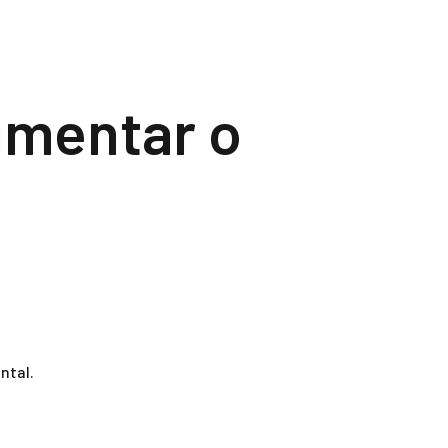
umentar o
ntal.