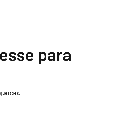
resse para
 questões.