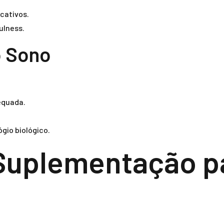
cativos.
ulness.
o Sono
equada.
gio biológico.
Suplementação pa