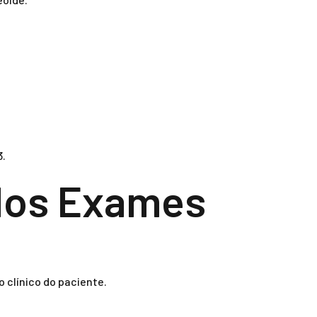
3.
 dos Exames
 clínico do paciente.