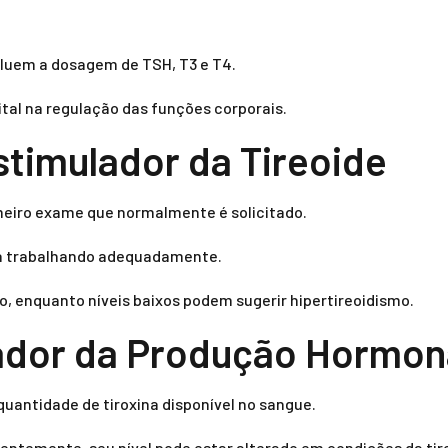
luem a dosagem de TSH, T3 e T4.
al na regulação das funções corporais.
stimulador da Tireoide
imeiro exame que normalmente é solicitado.
está trabalhando adequadamente.
o, enquanto níveis baixos podem sugerir hipertireoidismo.
cador da Produção Hormon
uantidade de tiroxina disponível no sangue.
uentemente, seu nível pode estar alterado em condições da tir