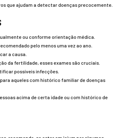
tros que ajudam a detectar doenças precocemente.
s
 anualmente ou conforme orientação médica.
é recomendado pelo menos uma vez ao ano.
car a causa.
ação da fertilidade, esses exames são cruciais.
ficar possíveis infecções.
 para aqueles com histórico familiar de doenças
essoas acima de certa idade ou com histórico de
asos, recomenda-se estar em jejum por algumas