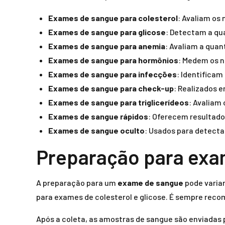
Exames de sangue para colesterol
: Avaliam os 
Exames de sangue para glicose
: Detectam a qu
Exames de sangue para anemia
: Avaliam a quan
Exames de sangue para hormônios
: Medem os n
Exames de sangue para infecções
: Identificam
Exames de sangue para check-up
: Realizados e
Exames de sangue para triglicerídeos
: Avaliam 
Exames de sangue rápidos
: Oferecem resultado
Exames de sangue oculto
: Usados para detecta
Preparação para exa
A preparação para um
exame de sangue
pode variar
para exames de colesterol e glicose. É sempre recom
Após a coleta, as amostras de sangue são enviadas p