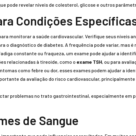
 pode revelar níveis de colesterol, glicose e outros parâme
ra Condições Específica
para monitorar a saúde cardiovascular. Verifique seus níveis
ra o diagnóstico de diabetes. A frequência pode variar, mas 
adiga constante ou fraqueza, um exame pode ajudar a identifi
es relacionadas à tireoide, como o
exame TSH
, ou para avali
ntomas como febre ou dor, esses exames podem ajudar a identi
portante da avaliação do risco cardiovascular, principalmente
ctar problemas no trato gastrointestinal, especialmente em p
ames de Sangue
 importante que pode influenciar os resultados. Em muitos c