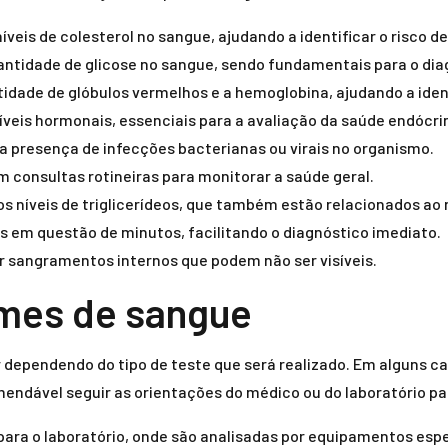
níveis de colesterol no sangue, ajudando a identificar o risco 
antidade de glicose no sangue, sendo fundamentais para o dia
tidade de glóbulos vermelhos e a hemoglobina, ajudando a ident
íveis hormonais, essenciais para a avaliação da saúde endócri
 a presença de infecções bacterianas ou virais no organismo.
m consultas rotineiras para monitorar a saúde geral.
os níveis de triglicerídeos, que também estão relacionados ao 
s em questão de minutos, facilitando o diagnóstico imediato.
r sangramentos internos que podem não ser visíveis.
mes de sangue
 dependendo do tipo de teste que será realizado. Em alguns c
endável seguir as orientações do médico ou do laboratório par
ara o laboratório, onde são analisadas por equipamentos espec