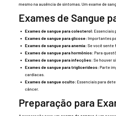
mesmo na ausência de sintomas. Um exame de sangue
Exames de Sangue pa
Exames de sangue para colesterol:
Essenciais 
Exames de sangue para glicose:
Importantes pa
Exames de sangue para anemia:
Se você sente f
Exames de sangue para hormônios:
Para questõ
Exames de sangue para infecções:
Se houver si
Exames de sangue para triglicerídeos:
Parte im
cardíacas.
Exames de sangue oculto:
Essenciais para dete
câncer.
Preparação para Ex
A preparação para um
exame de sangue
é um passo