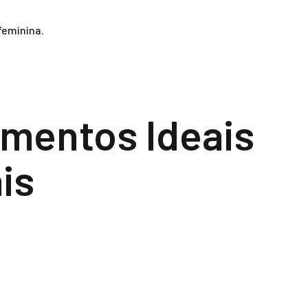
feminina.
omentos Ideais
is