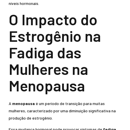
níveis hormonais.
O Impacto do
Estrogênio na
Fadiga das
Mulheres na
Menopausa
A
menopausa
é um período de transição para muitas
mulheres, caracterizado por uma diminuição significativa na
produção de estrogênio.
Essa mudança hormonal pode provocar sintomas de
fadiga