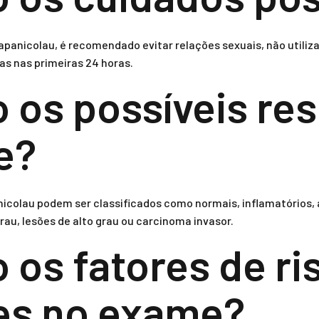
panicolau, é recomendado evitar relações sexuais, não utiliz
sas nas primeiras 24 horas.
o os possíveis re
e?
icolau podem ser classificados como normais, inflamatórios, a
rau, lesões de alto grau ou carcinoma invasor.
 os fatores de ri
es no exame?