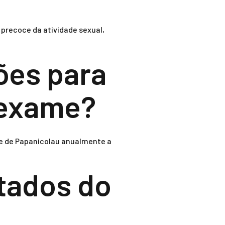
 precoce da atividade sexual,
ões para
 exame?
me de Papanicolau anualmente a
ltados do