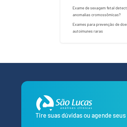
Exame de sexagem fetal detec
anomalias cromossômicas?
Exames para prevenção de do
autoimunes raras
Tire suas dúvidas ou agende seu