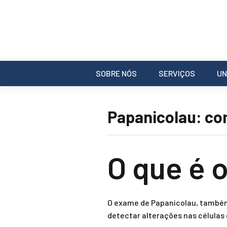
SOBRE NÓS
SERVIÇOS
UN
Papanicolau: co
O que é 
O exame de Papanicolau, também
detectar alterações nas células 