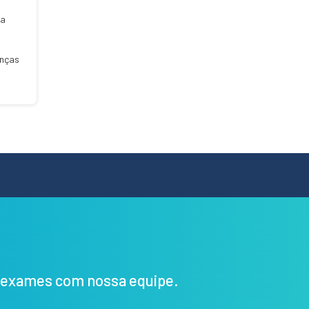
ta
enças
s exames com nossa equipe.