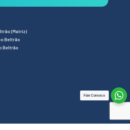
trão (Matriz)
co Beltrão
o Beltrão
Fale Conosco