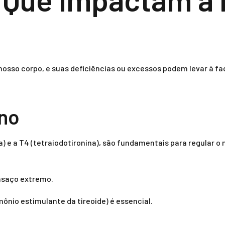
sso corpo, e suas deficiências ou excessos podem levar à fa
ano
na) e a T4 (tetraiodotironina), são fundamentais para regular
nsaço extremo.
mônio estimulante da tireoide) é essencial.