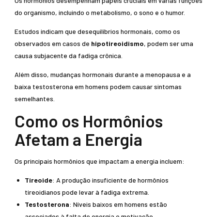
Os hormônios desempenham papéis cruciais em várias funções
do organismo, incluindo o metabolismo, o sono e o humor.
Estudos indicam que desequilíbrios hormonais, como os
observados em casos de
hipotireoidismo
, podem ser uma
causa subjacente da fadiga crônica.
Além disso, mudanças hormonais durante a menopausa e a
baixa testosterona em homens podem causar sintomas
semelhantes.
Como os Hormônios
Afetam a Energia
Os principais hormônios que impactam a energia incluem:
Tireoide
: A produção insuficiente de hormônios
tireoidianos pode levar à fadiga extrema.
Testosterona
: Níveis baixos em homens estão
associados à falta de energia e motivação.