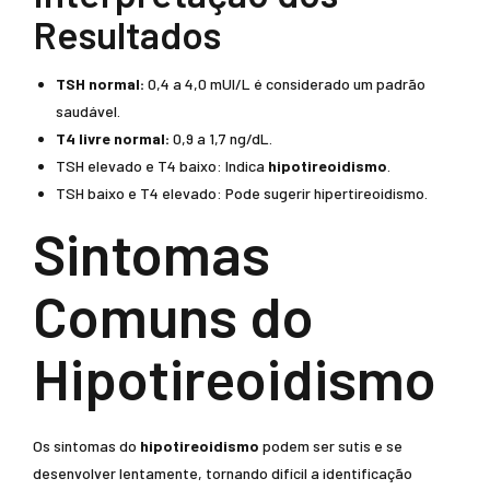
Resultados
TSH normal:
0,4 a 4,0 mUI/L é considerado um padrão
saudável.
T4 livre normal:
0,9 a 1,7 ng/dL.
TSH elevado e T4 baixo: Indica
hipotireoidismo
.
TSH baixo e T4 elevado: Pode sugerir hipertireoidismo.
Sintomas
Comuns do
Hipotireoidismo
Os sintomas do
hipotireoidismo
podem ser sutis e se
desenvolver lentamente, tornando difícil a identificação