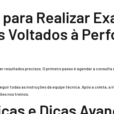
 para Realizar E
s Voltados à Per
 resultados precisos. O primeiro passo é agendar a consulta e
eguir todas as instruções da equipe técnica. Após a coleta, a
ões nos treinos.
icas e Dicas Ava