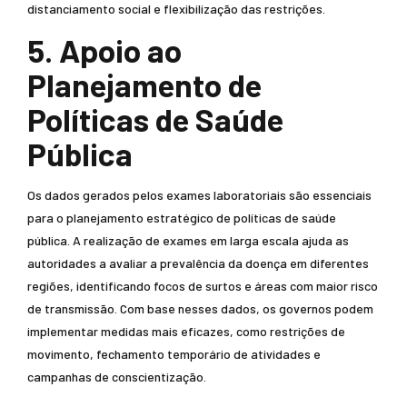
distanciamento social e flexibilização das restrições.
5. Apoio ao
Planejamento de
Políticas de Saúde
Pública
Os dados gerados pelos exames laboratoriais são essenciais
para o planejamento estratégico de políticas de saúde
pública. A realização de exames em larga escala ajuda as
autoridades a avaliar a prevalência da doença em diferentes
regiões, identificando focos de surtos e áreas com maior risco
de transmissão. Com base nesses dados, os governos podem
implementar medidas mais eficazes, como restrições de
movimento, fechamento temporário de atividades e
campanhas de conscientização.