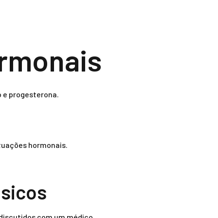
ormonais
o e progesterona.
utuações hormonais.
sicos
 discutidos com um médico.