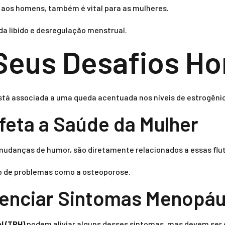
aos homens, também é vital para as mulheres.
da libido e desregulação menstrual.
Seus Desafios H
stá associada a uma queda acentuada nos níveis de estrogêni
eta a Saúde da Mulher
mudanças de humor, são diretamente relacionados a essas fl
co de problemas como a osteoporose.
enciar Sintomas Menopáu
l (TRH)
podem aliviar alguns desses sintomas, mas devem ser