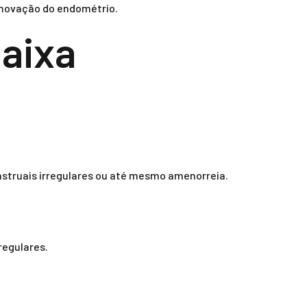
enovação do endométrio.
Baixa
nstruais irregulares ou até mesmo amenorreia.
regulares.