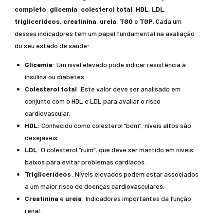
completo
,
glicemia
,
colesterol total
,
HDL
,
LDL
,
triglicerídeos
,
creatinina
,
ureia
,
TGO
e
TGP
. Cada um
desses indicadores tem um papel fundamental na avaliação
do seu estado de saúde:
Glicemia
: Um nível elevado pode indicar resistência à
insulina ou diabetes.
Colesterol total
: Este valor deve ser analisado em
conjunto com o HDL e LDL para avaliar o risco
cardiovascular.
HDL
: Conhecido como colesterol “bom”, níveis altos são
desejáveis.
LDL
: O colesterol “ruim”, que deve ser mantido em níveis
baixos para evitar problemas cardíacos.
Triglicerídeos
: Níveis elevados podem estar associados
a um maior risco de doenças cardiovasculares.
Creatinina
e
ureia
: Indicadores importantes da função
renal.