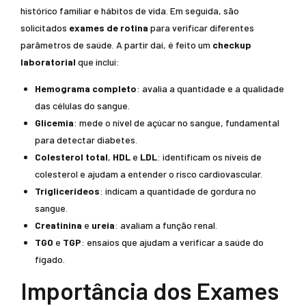
histórico familiar e hábitos de vida. Em seguida, são
solicitados
exames de rotina
para verificar diferentes
parâmetros de saúde. A partir daí, é feito um
checkup
laboratorial
que inclui:
Hemograma completo
: avalia a quantidade e a qualidade
das células do sangue.
Glicemia
: mede o nível de açúcar no sangue, fundamental
para detectar diabetes.
Colesterol total
,
HDL
e
LDL
: identificam os níveis de
colesterol e ajudam a entender o risco cardiovascular.
Triglicerídeos
: indicam a quantidade de gordura no
sangue.
Creatinina
e
ureia
: avaliam a função renal.
TGO
e
TGP
: ensaios que ajudam a verificar a saúde do
fígado.
Importância dos Exames