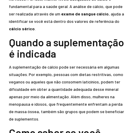
fundamental para a saúde geral. A análise de cálcio, que pode
ser realizada através de um
exame de sangue cálcio
, ajuda a
identificar se você está dentro dos valores de referência do
cálcio sérico
.
Quando a suplementação
é indicada
A suplementação de cálcio pode ser necessária em algumas
situações. Por exemplo, pessoas com dietas restritivas, como
veganos ou aqueles que não consomem laticínios, podem ter
dificuldade em obter a quantidade adequada desse mineral
apenas por meio da alimentação. Além disso, mulheres na
menopausa e idosos, que frequentemente enfrentam a perda
de massa óssea, também são grupos que podem se beneficiar
de suplementos.
Como saber se você