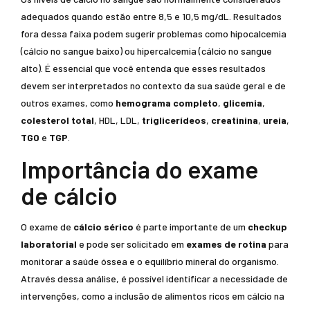
adequados quando estão entre 8,5 e 10,5 mg/dL. Resultados
fora dessa faixa podem sugerir problemas como hipocalcemia
(cálcio no sangue baixo) ou hipercalcemia (cálcio no sangue
alto). É essencial que você entenda que esses resultados
devem ser interpretados no contexto da sua saúde geral e de
outros exames, como
hemograma completo
,
glicemia
,
colesterol total
, HDL, LDL,
triglicerídeos
,
creatinina
,
ureia
,
TGO
e
TGP
.
Importância do exame
de cálcio
O exame de
cálcio sérico
é parte importante de um
checkup
laboratorial
e pode ser solicitado em
exames de rotina
para
monitorar a saúde óssea e o equilíbrio mineral do organismo.
Através dessa análise, é possível identificar a necessidade de
intervenções, como a inclusão de alimentos ricos em cálcio na