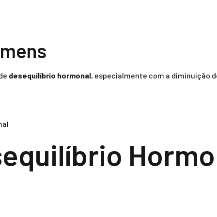
omens
 de
desequilíbrio hormonal
, especialmente com a diminuição do
nal
sequilíbrio Hormo