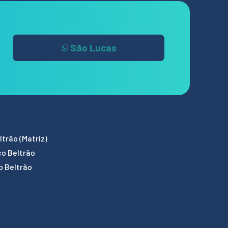
São Lucas
trão (Matriz)
co Beltrão
o Beltrão