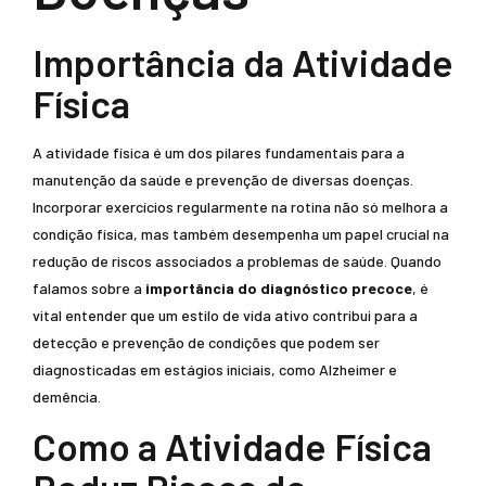
Importância da Atividade
Física
A atividade física é um dos pilares fundamentais para a
manutenção da saúde e prevenção de diversas doenças.
Incorporar exercícios regularmente na rotina não só melhora a
condição física, mas também desempenha um papel crucial na
redução de riscos associados a problemas de saúde. Quando
falamos sobre a
importância do diagnóstico precoce
, é
vital entender que um estilo de vida ativo contribui para a
detecção e prevenção de condições que podem ser
diagnosticadas em estágios iniciais, como Alzheimer e
demência.
Como a Atividade Física