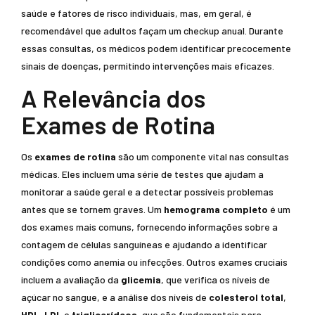
saúde e fatores de risco individuais, mas, em geral, é
recomendável que adultos façam um checkup anual. Durante
essas consultas, os médicos podem identificar precocemente
sinais de doenças, permitindo intervenções mais eficazes.
A Relevância dos
Exames de Rotina
Os
exames de rotina
são um componente vital nas consultas
médicas. Eles incluem uma série de testes que ajudam a
monitorar a saúde geral e a detectar possíveis problemas
antes que se tornem graves. Um
hemograma completo
é um
dos exames mais comuns, fornecendo informações sobre a
contagem de células sanguíneas e ajudando a identificar
condições como anemia ou infecções. Outros exames cruciais
incluem a avaliação da
glicemia
, que verifica os níveis de
açúcar no sangue, e a análise dos níveis de
colesterol total
,
HDL
,
LDL
e
triglicerídeos
, que são fundamentais para