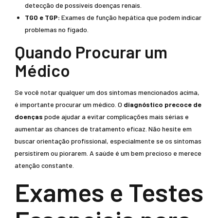
detecção de possíveis doenças renais.
TGO e TGP:
Exames de função hepática que podem indicar
problemas no fígado.
Quando Procurar um
Médico
Se você notar qualquer um dos sintomas mencionados acima,
é importante procurar um médico. O
diagnóstico precoce de
doenças
pode ajudar a evitar complicações mais sérias e
aumentar as chances de tratamento eficaz. Não hesite em
buscar orientação profissional, especialmente se os sintomas
persistirem ou piorarem. A saúde é um bem precioso e merece
atenção constante.
Exames e Testes