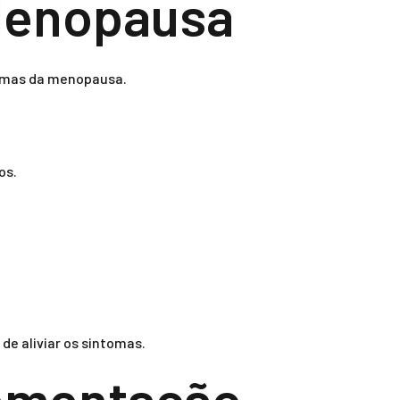
Menopausa
tomas da menopausa.
os.
de aliviar os sintomas.
lementação