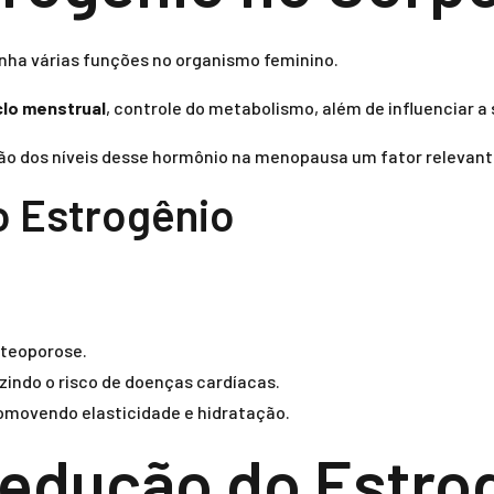
nha várias funções no organismo feminino.
clo menstrual
, controle do metabolismo, além de influenciar a
ão dos níveis desse hormônio na menopausa um fator relevant
o Estrogênio
steoporose.
uzindo o risco de doenças cardíacas.
romovendo elasticidade e hidratação.
edução do Estro