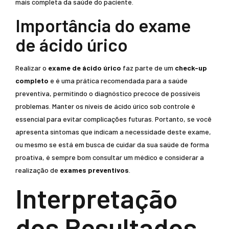
mais completa da saúde do paciente.
Importância do exame
de ácido úrico
Realizar o
exame de ácido úrico
faz parte de um
check-up
completo
e é uma prática recomendada para a saúde
preventiva, permitindo o diagnóstico precoce de possíveis
problemas. Manter os níveis de ácido úrico sob controle é
essencial para evitar complicações futuras. Portanto, se você
apresenta sintomas que indicam a necessidade deste exame,
ou mesmo se está em busca de cuidar da sua saúde de forma
proativa, é sempre bom consultar um médico e considerar a
realização de
exames preventivos
.
Interpretação
dos Resultados