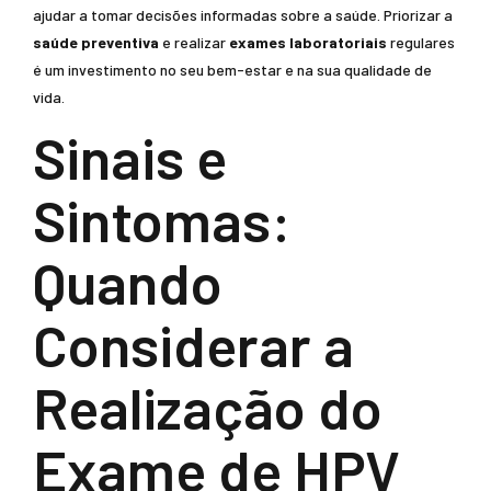
ajudar a tomar decisões informadas sobre a saúde. Priorizar a
saúde preventiva
e realizar
exames laboratoriais
regulares
é um investimento no seu bem-estar e na sua qualidade de
vida.
Sinais e
Sintomas:
Quando
Considerar a
Realização do
Exame de HPV