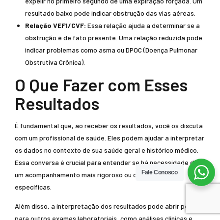
expelir no primeiro segundo de uma expiração forçada. Um
resultado baixo pode indicar obstrução das vias aéreas.
Relação VEF1/CVF:
Essa relação ajuda a determinar se a
obstrução é de fato presente. Uma relação reduzida pode
indicar problemas como asma ou DPOC (Doença Pulmonar
Obstrutiva Crônica).
O Que Fazer com Esses
Resultados
É fundamental que, ao receber os resultados, você os discuta
com um profissional de saúde. Eles podem ajudar a interpretar
os dados no contexto de sua saúde geral e histórico médico.
Essa conversa é crucial para entender se há necessidade de
Fale Conosco
um acompanhamento mais rigoroso ou de intervenções
específicas.
Além disso, a interpretação dos resultados pode abrir portas
para outros exames laboratoriais, como análises clínicas e