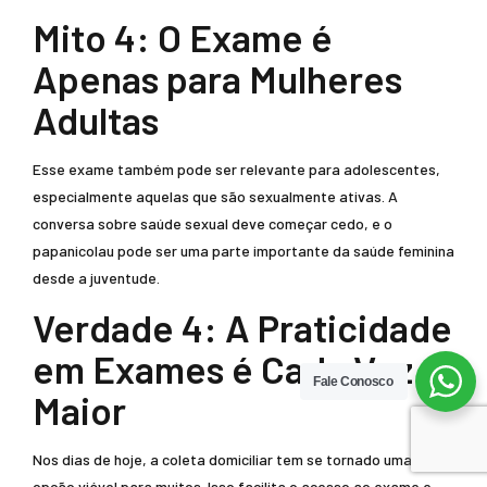
Mito 4: O Exame é
Apenas para Mulheres
Adultas
Esse exame também pode ser relevante para adolescentes,
especialmente aquelas que são sexualmente ativas. A
conversa sobre saúde sexual deve começar cedo, e o
papanicolau pode ser uma parte importante da saúde feminina
desde a juventude.
Verdade 4: A Praticidade
em Exames é Cada Vez
Fale Conosco
Maior
Nos dias de hoje, a coleta domiciliar tem se tornado uma
opção viável para muitos. Isso facilita o acesso ao exame e