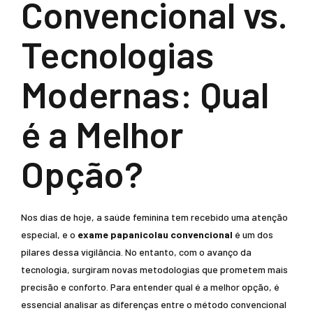
Convencional vs.
Tecnologias
Modernas: Qual
é a Melhor
Opção?
Nos dias de hoje, a saúde feminina tem recebido uma atenção
especial, e o
exame papanicolau convencional
é um dos
pilares dessa vigilância. No entanto, com o avanço da
tecnologia, surgiram novas metodologias que prometem mais
precisão e conforto. Para entender qual é a melhor opção, é
essencial analisar as diferenças entre o método convencional