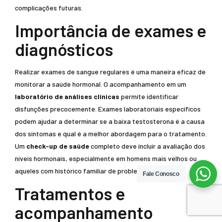
complicações futuras.
Importância de exames e
diagnósticos
Realizar exames de sangue regulares é uma maneira eficaz de
monitorar a saúde hormonal. O acompanhamento em um
laboratório de análises clínicas
permite identificar
disfunções precocemente. Exames laboratoriais específicos
podem ajudar a determinar se a baixa testosterona é a causa
dos sintomas e qual é a melhor abordagem para o tratamento.
Um
check-up de saúde
completo deve incluir a avaliação dos
níveis hormonais, especialmente em homens mais velhos ou
aqueles com histórico familiar de problemas hormonais.
Fale Conosco
Tratamentos e
acompanhamento