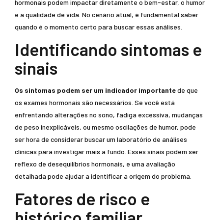
hormonais podem impactar diretamente o bem-estar, o humor
e a qualidade de vida. No cenário atual, é fundamental saber
quando é o momento certo para buscar essas análises.
Identificando sintomas e
sinais
Os sintomas podem ser um indicador importante
de que
os exames hormonais são necessários. Se você está
enfrentando alterações no sono, fadiga excessiva, mudanças
de peso inexplicáveis, ou mesmo oscilações de humor, pode
ser hora de considerar buscar um laboratório de análises
clínicas para investigar mais a fundo. Esses sinais podem ser
reflexo de desequilíbrios hormonais, e uma avaliação
detalhada pode ajudar a identificar a origem do problema.
Fatores de risco e
histórico familiar