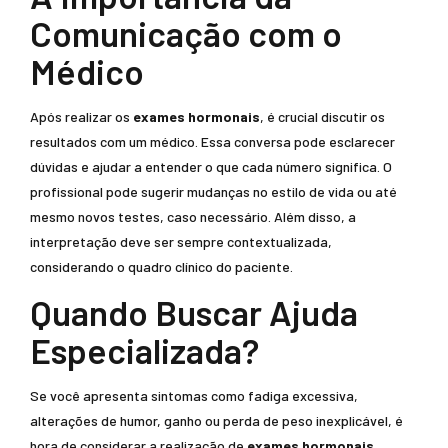
Comunicação com o
Médico
Após realizar os
exames hormonais
, é crucial discutir os
resultados com um médico. Essa conversa pode esclarecer
dúvidas e ajudar a entender o que cada número significa. O
profissional pode sugerir mudanças no estilo de vida ou até
mesmo novos testes, caso necessário. Além disso, a
interpretação deve ser sempre contextualizada,
considerando o quadro clínico do paciente.
Quando Buscar Ajuda
Especializada?
Se você apresenta sintomas como fadiga excessiva,
alterações de humor, ganho ou perda de peso inexplicável, é
hora de considerar a realização de
exames hormonais
.