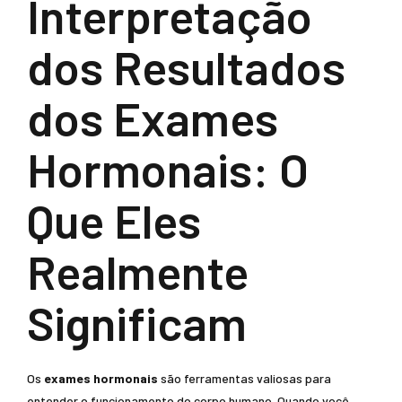
Interpretação
dos Resultados
dos Exames
Hormonais: O
Que Eles
Realmente
Significam
Os
exames hormonais
são ferramentas valiosas para
entender o funcionamento do corpo humano. Quando você