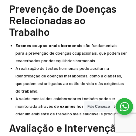
Prevenção de Doenças
Relacionadas ao
Trabalho
Exames ocupacionais hormonais
são fundamentais
para a prevenção de doenças ocupacionais, que podem ser
exacerbadas por desequilíbrios hormonais.
A realização de testes hormonais pode auxiliar na
identificação de doenças metabólicas, como a diabetes,
que podem estar ligadas ao estilo de vida e às exigências
do trabalho.
A saúde mental dos colaboradores também pode ser
monitorada através de
exames hormonais
, ajudando a
Fale Conosco
criar um ambiente de trabalho mais saudável e produtivo.
Avaliação e Intervenção