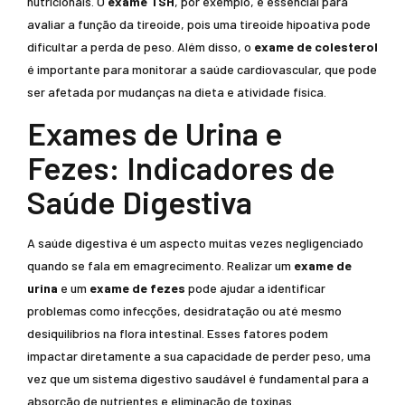
nutricionais. O
exame TSH
, por exemplo, é essencial para
avaliar a função da tireoide, pois uma tireoide hipoativa pode
dificultar a perda de peso. Além disso, o
exame de colesterol
é importante para monitorar a saúde cardiovascular, que pode
ser afetada por mudanças na dieta e atividade física.
Exames de Urina e
Fezes: Indicadores de
Saúde Digestiva
A saúde digestiva é um aspecto muitas vezes negligenciado
quando se fala em emagrecimento. Realizar um
exame de
urina
e um
exame de fezes
pode ajudar a identificar
problemas como infecções, desidratação ou até mesmo
desiquilíbrios na flora intestinal. Esses fatores podem
impactar diretamente a sua capacidade de perder peso, uma
vez que um sistema digestivo saudável é fundamental para a
absorção de nutrientes e eliminação de toxinas.