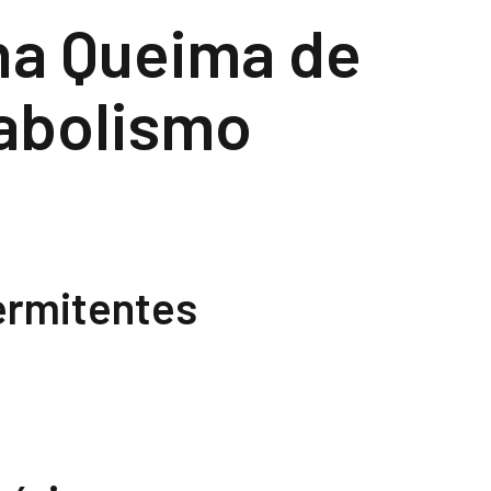
 na Queima de
tabolismo
ermitentes