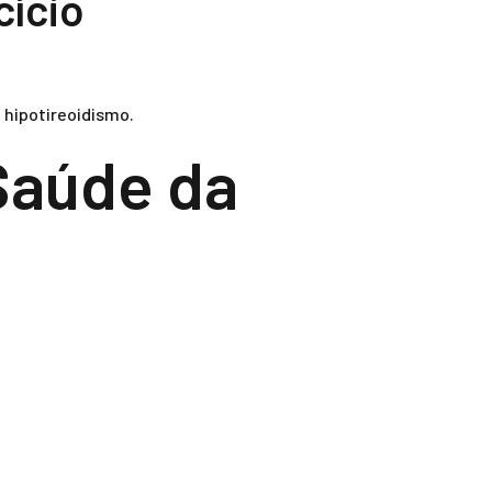
cício
 hipotireoidismo.
 Saúde da