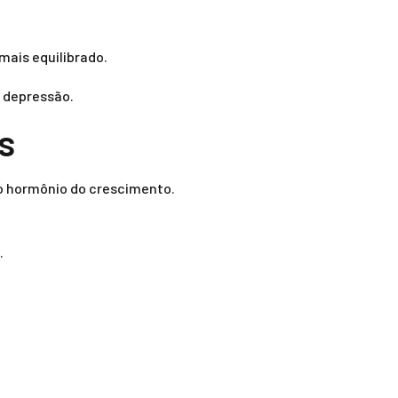
mais equilibrado.
 depressão.
s
 o hormônio do crescimento.
.