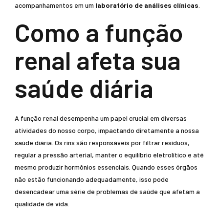
acompanhamentos em um
laboratório de análises clínicas
.
Como a função
renal afeta sua
saúde diária
A função renal desempenha um papel crucial em diversas
atividades do nosso corpo, impactando diretamente a nossa
saúde diária. Os rins são responsáveis por filtrar resíduos,
regular a pressão arterial, manter o equilíbrio eletrolítico e até
mesmo produzir hormônios essenciais. Quando esses órgãos
não estão funcionando adequadamente, isso pode
desencadear uma série de problemas de saúde que afetam a
qualidade de vida.