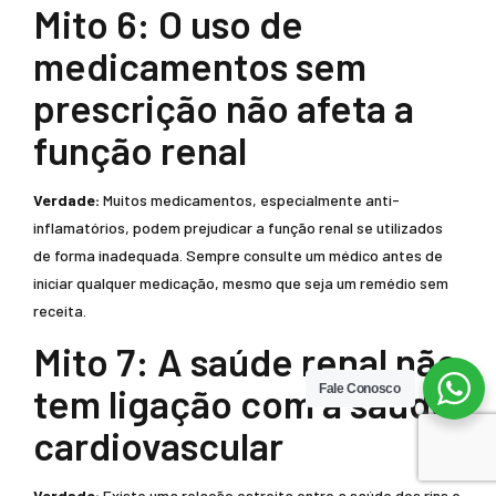
Mito 6: O uso de
medicamentos sem
prescrição não afeta a
função renal
Verdade:
Muitos medicamentos, especialmente anti-
inflamatórios, podem prejudicar a função renal se utilizados
de forma inadequada. Sempre consulte um médico antes de
iniciar qualquer medicação, mesmo que seja um remédio sem
receita.
Mito 7: A saúde renal não
tem ligação com a saúde
Fale Conosco
cardiovascular
Verdade:
Existe uma relação estreita entre a saúde dos rins e