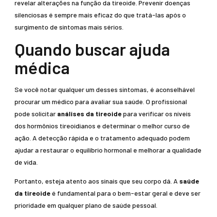
revelar alterações na função da tireoide. Prevenir doenças
silenciosas é sempre mais eficaz do que tratá-las após o
surgimento de sintomas mais sérios.
Quando buscar ajuda
médica
Se você notar qualquer um desses sintomas, é aconselhável
procurar um médico para avaliar sua saúde. O profissional
pode solicitar
análises da tireoide
para verificar os níveis
dos hormônios tireoidianos e determinar o melhor curso de
ação. A detecção rápida e o tratamento adequado podem
ajudar a restaurar o equilíbrio hormonal e melhorar a qualidade
de vida.
Portanto, esteja atento aos sinais que seu corpo dá. A
saúde
da tireoide
é fundamental para o bem-estar geral e deve ser
prioridade em qualquer plano de saúde pessoal.