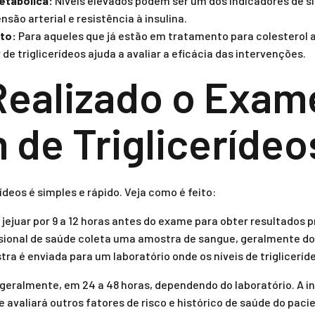
etabólica:
Níveis elevados podem ser um dos indicadores de s
são arterial e resistência à insulina.
to:
Para aqueles que já estão em tratamento para colesterol 
de triglicerídeos ajuda a avaliar a eficácia das intervenções.
ealizado o Exam
de Triglicerídeo
deos é simples e rápido. Veja como é feito:
jejuar por 9 a 12 horas antes do exame para obter resultados p
sional de saúde coleta uma amostra de sangue, geralmente do
ra é enviada para um laboratório onde os níveis de triglicerí
 geralmente, em 24 a 48 horas, dependendo do laboratório. A 
 avaliará outros fatores de risco e histórico de saúde do paci