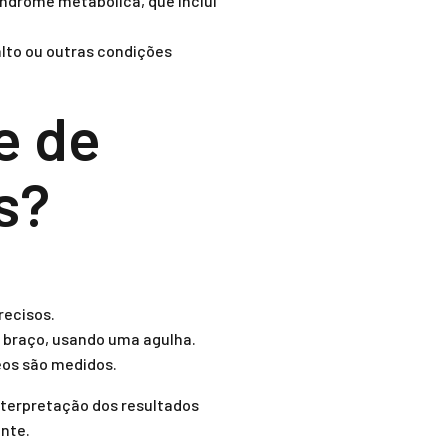
índrome metabólica, que inclui
alto ou outras condições
e de
s?
recisos.
 braço, usando uma agulha.
deos são medidos.
interpretação dos resultados
ente.