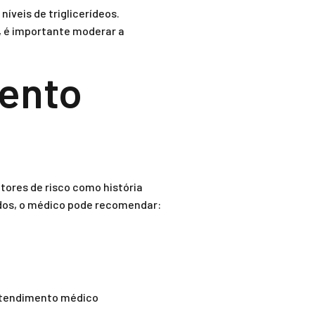
íveis de triglicerídeos.
o, é importante moderar a
ento
tores de risco como história
ados, o médico pode recomendar:
 atendimento médico