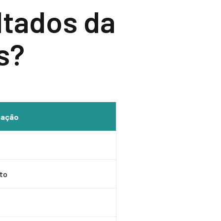
ltados da
s?
cação
lto