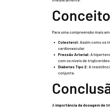
Conceito
Para uma compreensão mais ampla
Colesterol:
Assim como os tri
cardiovascular.
Pressão Arterial:
A hipertens
com os níveis de triglicerídeo
Diabetes Tipo 2:
A resistênci
conjunta.
Conclus
A
importância da dosagem de tr