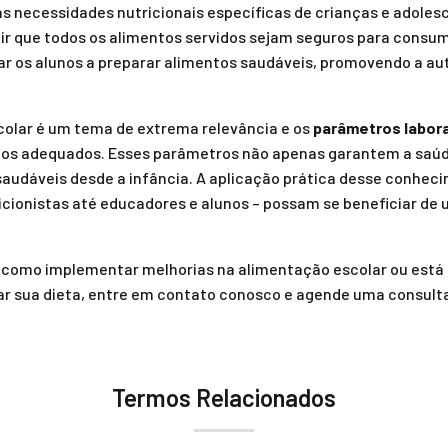
s necessidades nutricionais específicas de crianças e adoles
ir que todos os alimentos servidos sejam seguros para consum
r os alunos a preparar alimentos saudáveis, promovendo a au
colar é um tema de extrema relevância e os
parâmetros labora
pios adequados. Esses parâmetros não apenas garantem a saú
udáveis desde a infância. A aplicação prática desse conheci
ricionistas até educadores e alunos – possam se beneficiar d
e como implementar melhorias na alimentação escolar ou est
tar sua dieta, entre em contato conosco e agende uma consulta
Termos Relacionados