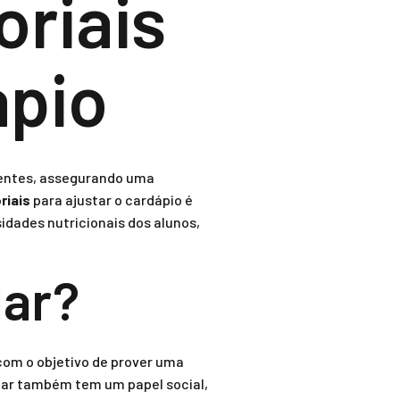
oriais
ápio
centes, assegurando uma
riais
para ajustar o cardápio é
idades nutricionais dos alunos,
lar?
 com o objetivo de prover uma
lar também tem um papel social,