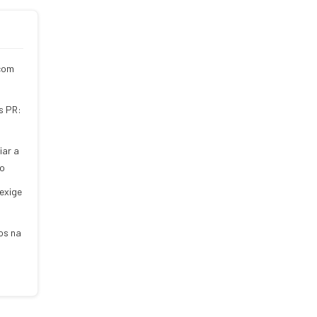
com
s PR:
iar a
do
 exige
os na