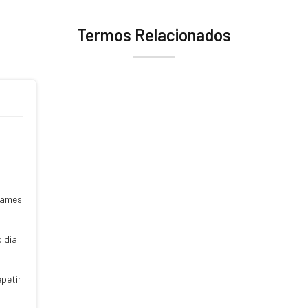
Termos Relacionados
xames
o dia
epetir