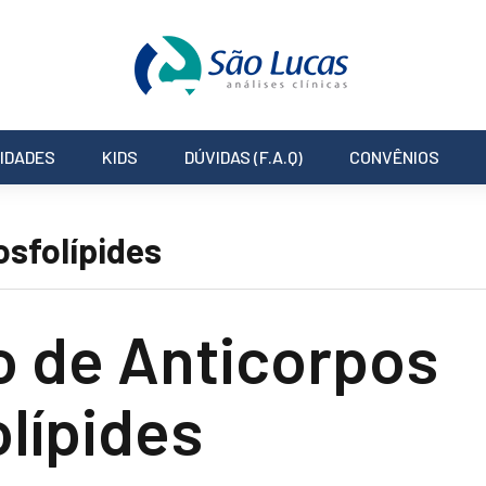
IDADES
KIDS
DÚVIDAS (F.A.Q)
CONVÊNIOS
osfolípides
o de Anticorpos
olípides