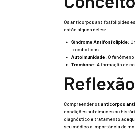
Conceito
Os anticorpos antifosfolípides 
estão alguns deles:
Síndrome Antifosfolípide:
Um
trombóticos.
Autoimunidade:
O fenômeno e
Trombose:
A formação de co
Reflexão
Compreender os
anticorpos ant
condições autoimunes ou histór
diagnóstico e tratamento adequa
seu médico a importância de mon