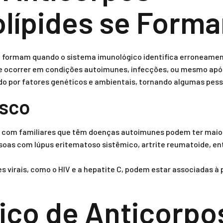
olípides se Form
se formam quando o sistema imunológico identifica erroneamen
de ocorrer em condições autoimunes, infecções, ou mesmo apó
do por fatores genéticos e ambientais, tornando algumas pess
isco
s com familiares que têm doenças autoimunes podem ter maior
oas com lúpus eritematoso sistêmico, artrite reumatoide, en
 virais, como o HIV e a hepatite C, podem estar associadas à
ico de Anticorpo