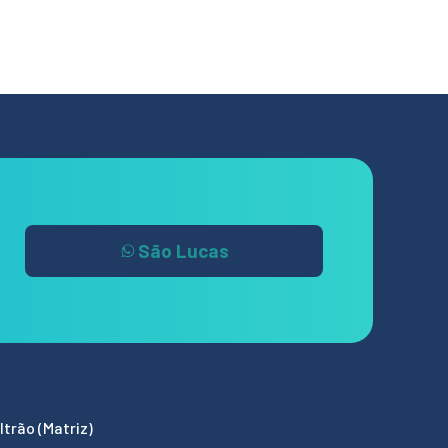
São Lucas
trão (Matriz)