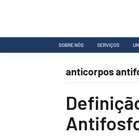
SOBRE NÓS
SERVIÇOS
UN
anticorpos antif
Definiçã
Antifosf