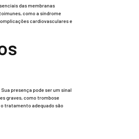
ssenciais das membranas
autoimunes, como a síndrome
complicações cardiovasculares e
os
. Sua presença pode ser um sinal
ções graves, como trombose
e o tratamento adequado são