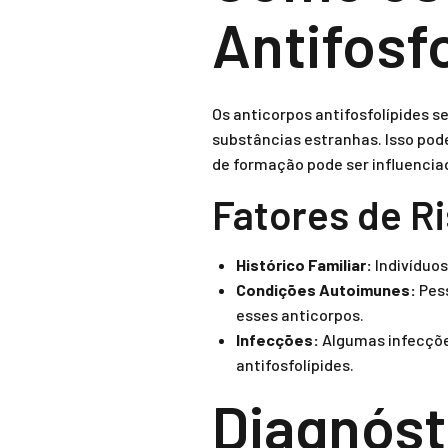
Antifosf
Os anticorpos antifosfolípides 
substâncias estranhas. Isso po
de formação pode ser influencia
Fatores de R
Histórico Familiar:
Indivíduo
Condições Autoimunes:
Pess
esses anticorpos.
Infecções:
Algumas infecções
antifosfolípides.
Diagnóst