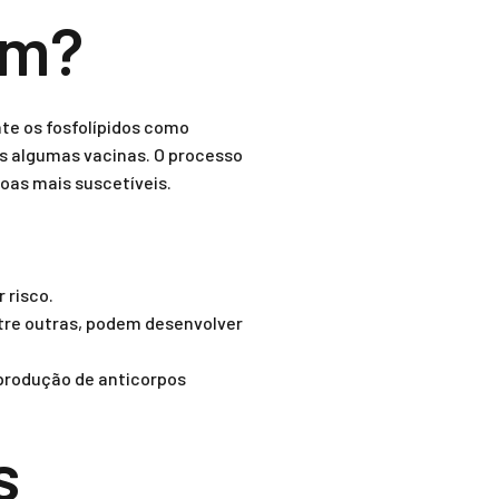
am?
te os fosfolípidos como
s algumas vacinas. O processo
oas mais suscetíveis.
 risco.
tre outras, podem desenvolver
 produção de anticorpos
s