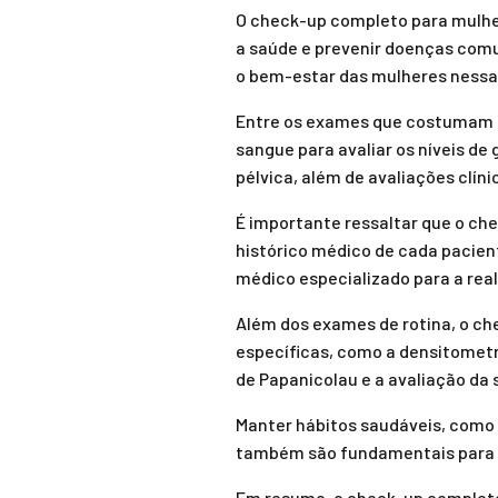
O check-up completo para mulhe
a saúde e prevenir doenças comun
o bem-estar das mulheres nessa 
Entre os exames que costumam f
sangue para avaliar os níveis d
pélvica, além de avaliações clíni
É importante ressaltar que o ch
histórico médico de cada pacient
médico especializado para a rea
Além dos exames de rotina, o c
específicas, como a densitometri
de Papanicolau e a avaliação da 
Manter hábitos saudáveis, como u
também são fundamentais para a
Em resumo, o check-up completo