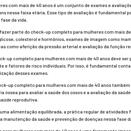
res com mais de 40 anos é um conjunto de exames e avaliaçõ
s nessa faixa etária. Esse tipo de avaliação é fundamental pa
fase da vida.
azer parte do check-up completo para mulheres com mais de
e glicose, colesterol e hormônios, exames de imagem como mam
cas como aferição da pressão arterial e avaliação da função re
eck-up completo para mulheres com mais de 40 anos deve ser 
e e fatores de risco individuais. Por isso, é fundamental con
lização desses exames.
heck-up completo para mulheres com mais de 40 anos também p
a óssea para avaliar a saúde dos ossos e a avaliação da saúde
saúde reprodutiva.
ma alimentação equilibrada, a prática regular de atividades fí
 manutenção da saúde e prevenção de doenças nessa fase da
 para mulheres com mais de 40 anos é uma ferramenta impor