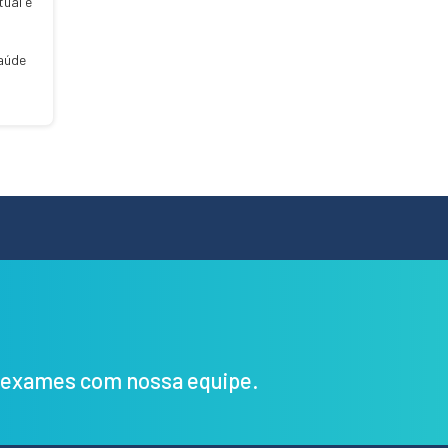
tual e
saúde
s exames com nossa equipe.