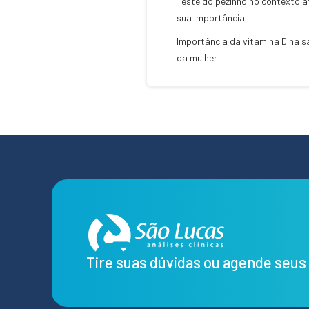
Teste do pezinho no contexto a
sua importância
Importância da vitamina D na 
da mulher
Tire suas dúvidas ou agende seu