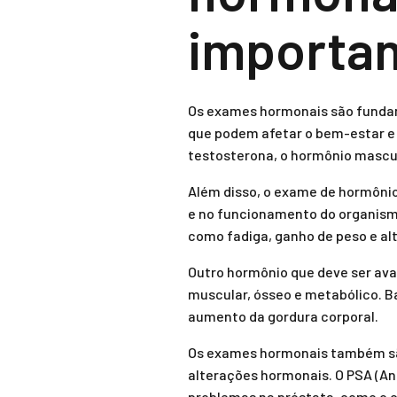
importa
Os exames hormonais são fundame
que podem afetar o bem-estar e 
testosterona, o hormônio masculi
Além disso, o exame de hormônio
e no funcionamento do organism
como fadiga, ganho de peso e al
Outro hormônio que deve ser ava
muscular, ósseo e metabólico. 
aumento da gordura corporal.
Os exames hormonais também são
alterações hormonais. O PSA (A
problemas na próstata, como o 