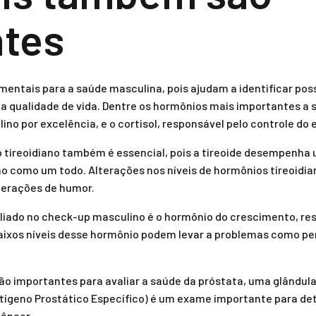
ntes
ntais para a saúde masculina, pois ajudam a identificar poss
a qualidade de vida. Dentre os hormônios mais importantes a 
no por excelência, e o cortisol, responsável pelo controle do 
 tireoidiano também é essencial, pois a tireoide desempenha
o como um todo. Alterações nos níveis de hormônios tireoidi
terações de humor.
liado no check-up masculino é o hormônio do crescimento, re
Baixos níveis desse hormônio podem levar a problemas como p
 importantes para avaliar a saúde da próstata, uma glândula
ntígeno Prostático Específico) é um exame importante para d
câncer.