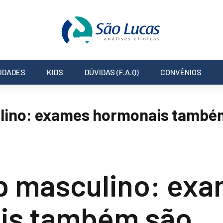
IDADES
KIDS
DÚVIDAS (F.A.Q)
CONVÊNIOS
lino: exames hormonais també
p masculino: ex
is também são