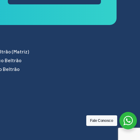
trão (Matriz)
co Beltrão
o Beltrão
Fale Conosco