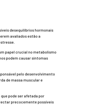
íveis desequilíbrios hormonais
serem avaliados estão a
estresse.
 um papel crucial no metabolismo
anos podem causar sintomas
sponsável pelo desenvolvimento
erda de massa muscular e
 que pode ser afetada por
etectar precocemente possíveis