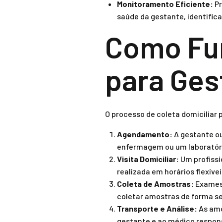
Monitoramento Eficiente:
Pr
saúde da gestante, identifi
Como Fun
para Ges
O processo de coleta domiciliar
Agendamento:
A gestante ou
enfermagem ou um laboratóri
Visita Domiciliar:
Um profissio
realizada em horários flexíve
Coleta de Amostras:
Exames 
coletar amostras de forma se
Transporte e Análise:
As amo
gestante e ao médico respon