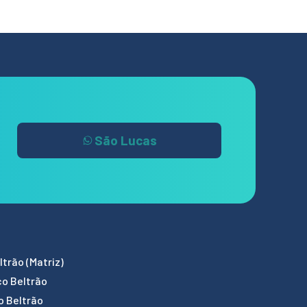
São Lucas
trão (Matriz)
co Beltrão
o Beltrão