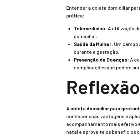
Entender a coleta domiciliar pa
prática:
Telemedicina:
A utilização d
domiciliar.
Saúde da Mulher:
Um campo am
durante a gestação.
Prevenção de Doenças:
A co
complicações que podem surg
Reflexão
A
coleta domiciliar para gestan
conhecer suas vantagens e apl
acompanhamento mais efetivo e s
natal e aproveite os benefícios q