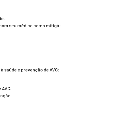
de.
ta com seu médico como mitigá-
 à saúde e prevenção de AVC:
e AVC.
enção.