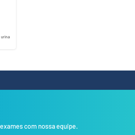
 urina
s exames com nossa equipe.