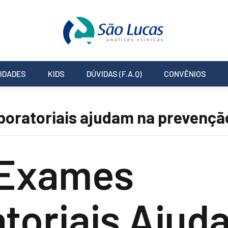
IDADES
KIDS
DÚVIDAS (F.A.Q)
CONVÊNIOS
oratoriais ajudam na prevençã
Exames
toriais Ajud