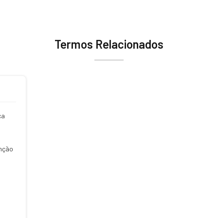
Termos Relacionados
ca
o
nção