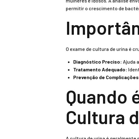
mulheres e idosos. A análise env
permitir o crescimento de bacté
Importân
O exame de cultura de urina é cru
Diagnóstico Preciso:
Ajuda a
Tratamento Adequado:
Ident
Prevenção de Complicações
Quando é
Cultura 
A cultura de urina é geralmente 