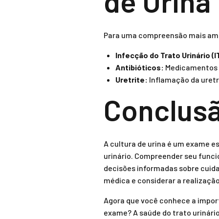
de Urina
Para uma compreensão mais ampl
Infecção do Trato Urinário (I
Antibióticos:
Medicamentos ut
Uretrite:
Inflamação da uretr
Conclus
A cultura de urina é um exame e
urinário. Compreender seu funci
decisões informadas sobre cuida
médica e considerar a realizaçã
Agora que você conhece a import
exame? A saúde do trato urinári