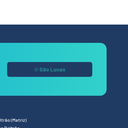
São Lucas
trão (Matriz)
co Beltrão