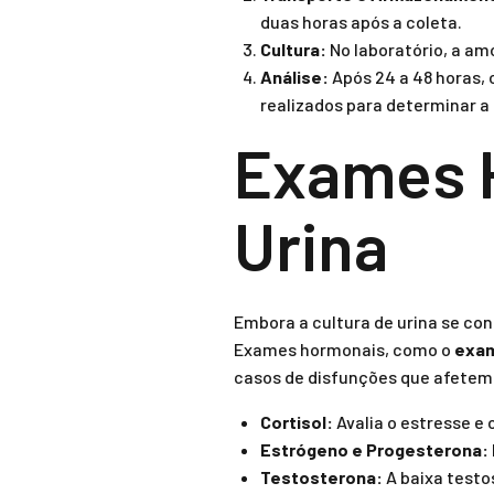
duas horas após a coleta.
Cultura:
No laboratório, a am
Análise:
Após 24 a 48 horas, 
realizados para determinar a 
Exames H
Urina
Embora a cultura de urina se co
Exames hormonais, como o
exam
casos de disfunções que afetem 
Cortisol:
Avalia o estresse e
Estrógeno e Progesterona:
Testosterona:
A baixa testo