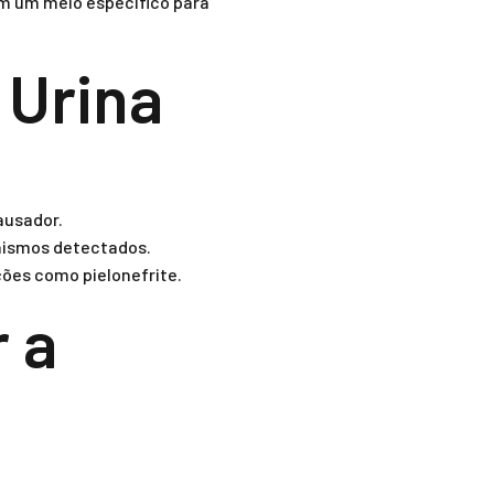
em um meio específico para
 Urina
ausador.
anismos detectados.
ões como pielonefrite.
 a