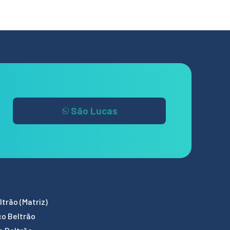
São Lucas
trão (Matriz)
co Beltrão