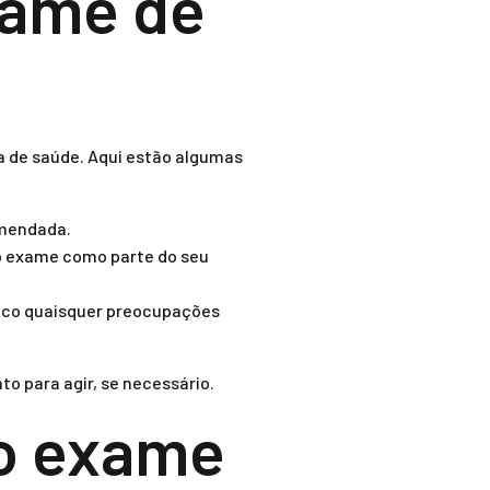
xame de
a de saúde. Aqui estão algumas
omendada.
 o exame como parte do seu
dico quaisquer preocupações
o para agir, se necessário.
ao exame