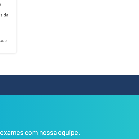
R
es da
nase
s exames com nossa equipe.