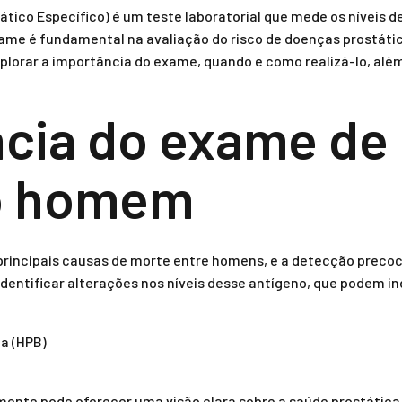
ático Específico) é um teste laboratorial que mede os níveis 
xame é fundamental na avaliação do risco de doenças prostátic
plorar a importância do exame, quando e como realizá-lo, alé
cia do exame de
o homem
principais causas de morte entre homens, e a detecção precoc
identificar alterações nos níveis desse antígeno, que podem i
na (HPB)
mente pode oferecer uma visão clara sobre a saúde prostática