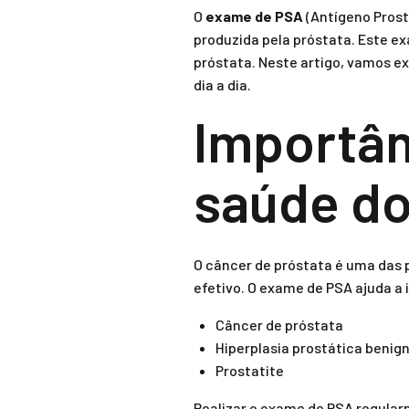
O
exame de PSA
(Antígeno Prost
produzida pela próstata. Este e
próstata. Neste artigo, vamos ex
dia a dia.
Importân
saúde d
O câncer de próstata é uma das 
efetivo. O exame de PSA ajuda a 
Câncer de próstata
Hiperplasia prostática benig
Prostatite
Realizar o exame de PSA regular