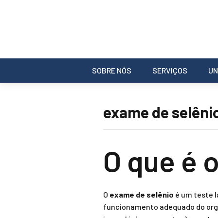
SOBRE NÓS
SERVIÇOS
UN
exame de selêni
O que é 
O
exame de selênio
é um teste l
funcionamento adequado do orga