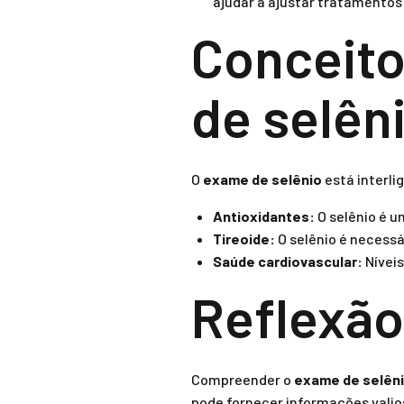
ajudar a ajustar tratamentos 
Conceito
de selên
O
exame de selênio
está interli
Antioxidantes:
O selênio é um
Tireoide:
O selênio é necessá
Saúde cardiovascular:
Níveis
Reflexão 
Compreender o
exame de selên
pode fornecer informações valios