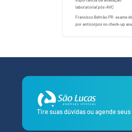
laboratorial pós-AVC
Francisco Beltrão PR: exame de
por anticorpos no check-up anu
Tire suas dúvidas ou agende seu