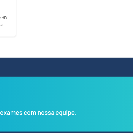
 HIV
al
s exames com nossa equipe.