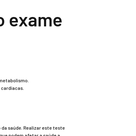
ao exame
 metabolismo.
 cardíacas.
da saúde. Realizar este teste
s que podem afetar a saúde a