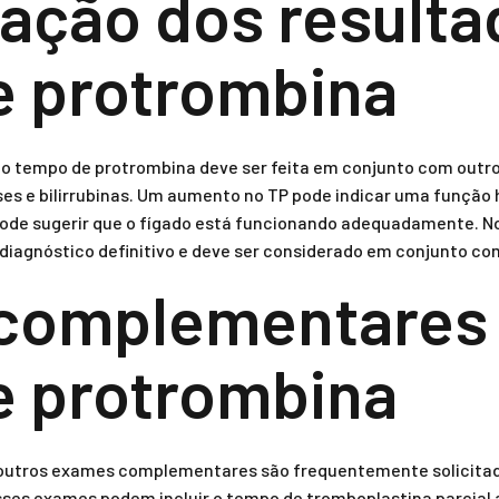
tação dos resulta
e protrombina
do tempo de protrombina deve ser feita em conjunto com outr
s e bilirrubinas. Um aumento no TP pode indicar uma função
ode sugerir que o fígado está funcionando adequadamente. No
iagnóstico definitivo e deve ser considerado em conjunto com
complementares
e protrombina
outros exames complementares são frequentemente solicitad
ses exames podem incluir o tempo de tromboplastina parcial at