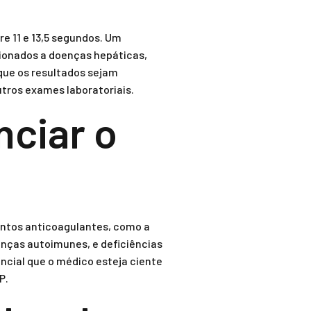
e 11 e 13,5 segundos. Um
cionados a doenças hepáticas,
que os resultados sejam
utros exames laboratoriais.
nciar o
entos anticoagulantes, como a
enças autoimunes, e deficiências
ncial que o médico esteja ciente
P.