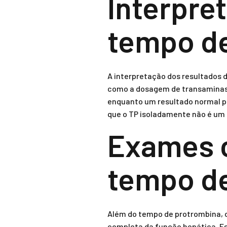
Interpre
tempo d
A interpretação dos resultados 
como a dosagem de transaminase
enquanto um resultado normal p
que o TP isoladamente não é um d
Exames 
tempo d
Além do tempo de protrombina, 
completa da função hepática. Es