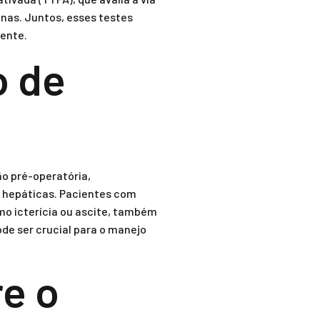
inas. Juntos, esses testes
iente.
o de
ão pré-operatória,
 hepáticas. Pacientes com
mo icterícia ou ascite, também
de ser crucial para o manejo
re o