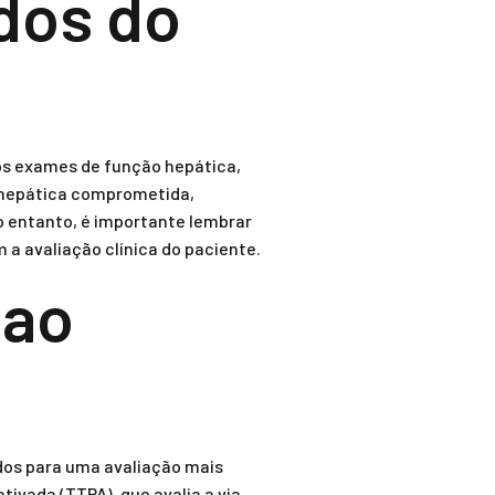
dos do
os exames de função hepática,
 hepática comprometida,
 entanto, é importante lembrar
 a avaliação clínica do paciente.
 ao
os para uma avaliação mais
ivada (TTPA), que avalia a via