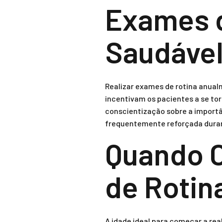
Exames d
Saudáve
Realizar exames de rotina anual
incentivam os pacientes a se to
conscientização sobre a importân
frequentemente reforçada duran
Quando 
de Rotin
A idade ideal para começar a re