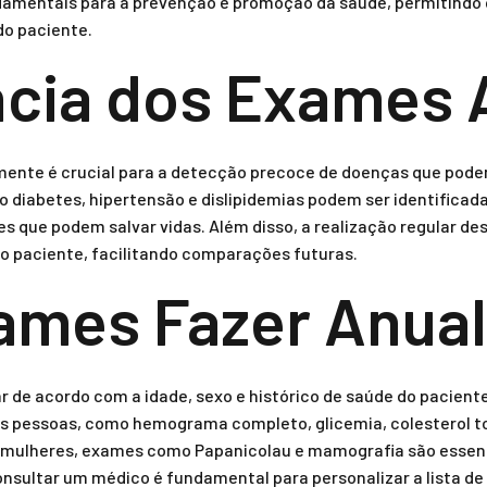
damentais para a prevenção e promoção da saúde, permitindo
do paciente.
cia dos Exames 
lmente é crucial para a detecção precoce de doenças que pod
o diabetes, hipertensão e dislipidemias podem ser identificad
s que podem salvar vidas. Além disso, a realização regular d
do paciente, facilitando comparações futuras.
ames Fazer Anua
r de acordo com a idade, sexo e histórico de saúde do pacient
s pessoas, como hemograma completo, glicemia, colesterol to
ra mulheres, exames como Papanicolau e mamografia são esse
nsultar um médico é fundamental para personalizar a lista d