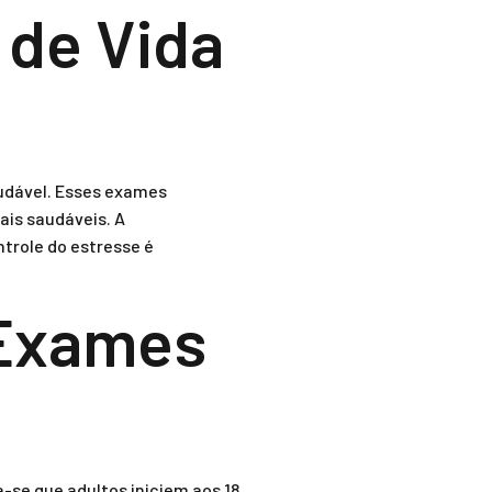
 de Vida
audável. Esses exames
ais saudáveis. A
ntrole do estresse é
 Exames
-se que adultos iniciem aos 18