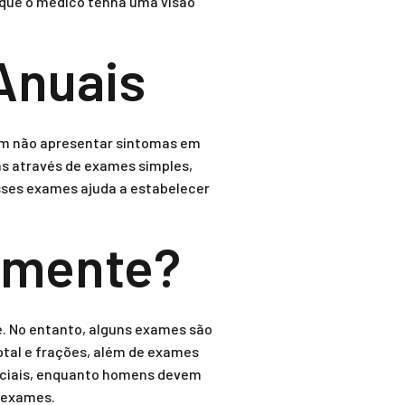
 que o médico tenha uma visão
Anuais
em não apresentar sintomas em
as através de exames simples,
esses exames ajuda a estabelecer
lmente?
e. No entanto, alguns exames são
tal e frações, além de exames
nciais, enquanto homens devem
e exames.