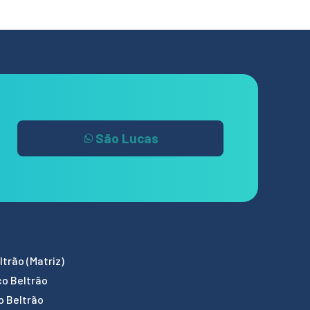
São Lucas
trão (Matriz)
co Beltrão
o Beltrão