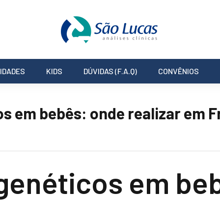
IDADES
KIDS
DÚVIDAS (F.A.Q)
CONVÊNIOS
s em bebês: onde realizar em F
enéticos em beb