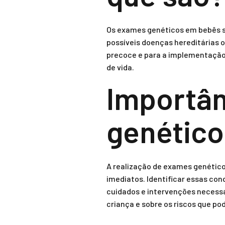
Os exames genéticos em bebês são
possíveis doenças hereditárias 
precoce e para a implementação
de vida.
Importâ
genétic
A realização de exames genétic
imediatos. Identificar essas co
cuidados e intervenções necessá
criança e sobre os riscos que p