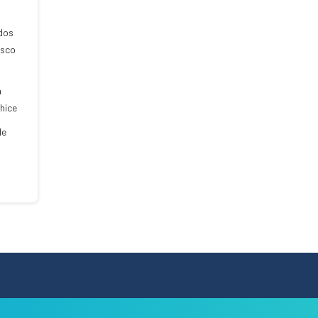
 dos
isco
a
hice
de