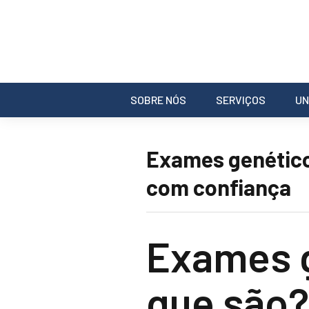
SOBRE NÓS
SERVIÇOS
UN
Exames genético
com confiança
Exames g
que são?