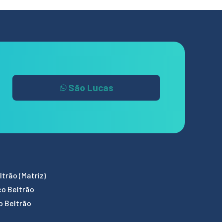
São Lucas
trão (Matriz)
co Beltrão
o Beltrão