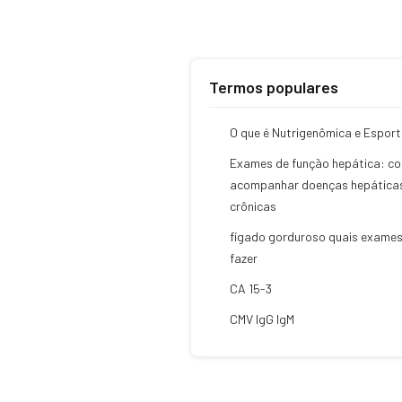
Termos populares
O que é Nutrigenômica e Esport
Exames de função hepática: c
acompanhar doenças hepática
crônicas
fígado gorduroso quais exame
fazer
CA 15-3
CMV IgG IgM