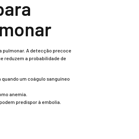
para
lmonar
ia pulmonar. A detecção precoce
ue reduzem a probabilidade de
a quando um coágulo sanguíneo
como anemia.
 podem predispor à embolia.