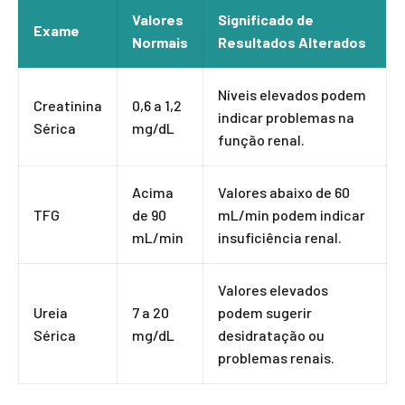
Valores
Significado de
Exame
Normais
Resultados Alterados
Níveis elevados podem
Creatinina
0,6 a 1,2
indicar problemas na
Sérica
mg/dL
função renal.
Acima
Valores abaixo de 60
TFG
de 90
mL/min podem indicar
mL/min
insuficiência renal.
Valores elevados
Ureia
7 a 20
podem sugerir
Sérica
mg/dL
desidratação ou
problemas renais.